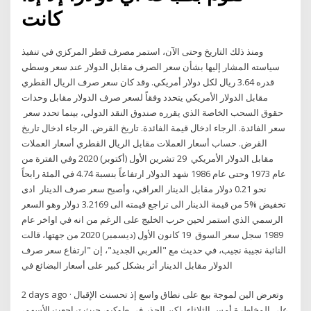
كانت
ومنذ ذلك التاريخ وحتى الآن، استمر مصرف قطر المركزي في تنفيذ
سياسته المشار إليها بشأن سعر الصرف مقابل الدولار عند سعر وسطي
قدره 3.64 ريال لكل دولار أمريكي. وقد كان سعر صرف الريال القطري
مقابل الدولار الأمريكي يتحدد وفقاً لسعر صرف الدولار مقابل وحدات
حقوق السحب الخاصة الذي يقرره صندوق النقد الدولي، بينما تحدد سعر
سعر الفائدة. الرجاء ادخال قيمة الفائدة. تاريخ القرض. الرجاء ادخال تاريخ
القرض. حساب أسعار العملات مقابل الريال القطري أسعار العملات
مقابل الدولار الأمريكي 29 تشرين الأول (أكتوبر) 2020 وفي الفترة من
عام 1973 وحتى عام 1986 شهد الدولار ارتفاعاً بنسبة 4.74 في المئة رابحاً
نحو 0.21 دولار مقابل الدينار العراقي، وأصبح سعر صرف الدينار ادى
تخفيض %5 من قيمة الدينار الى تراجع قيمته الى 3.2169 دولار وهو السعر
الرسمي الذي استمر لحين حرب الخليج على الرغم من انه في اواخر عام
1989 سجل سعر السوق 19 كانون الأول (ديسمبر) 2020 من جهتها، قالت
النائبة نجيبة نجيب، في حديث مع "العربي الجديد"، إن "ارتفاع سعر صرف
الدولار مقابل الدينار أثر بشكل كبير على أسعار البضائع في
2 days ago · وتعرض الين لموجة بيع على نطاق واسع إذ تحسنت الإقبال
على المخاطرة أمس الثلاثاء، لكن الحذر في طوكيو، حيث تراجعت الأسهم،