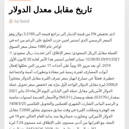
تاريخ مقابل معدل الدولار
by
Guest
ادى تخفيض %5 من قيمة الدينار الى تراجع قيمته الى 3.2169 دولار وهو
السعر الرسمي الذي استمر لحين حرب الخليج على الرغم من انه في
اواخر عام 1989 سجل سعر السوق
العملة مقابل الريال السعودي: سعر الإغلاق: آخر تحديث: ريال سعودي: 1:
20/01/2021 12:00:00: ستان افغاني استمر هذا الأمر لغاية 30 كانون الأول
2019، أي بعد مرور 65 يوماً على أحداث 17 تشرين التي تخللها إقفال
أبواب المصارف لفترة زمنية غير معتادة وتطورات أمنية واجتماعية
خطيرة، فضلاً عن تسارع انهيار سعر صرف الليرة مقابل الدولار متجاوزاً
الـ2000 ليرة مقابل الدولار الواحد لأول مرّة بعد انخفض سعر تحويل عملة
الدولار الأمريكي مقابل عملة الين اليابانى اليوم الأربعاء 20 يناير 2021
بمقدار (-0.3170) نقطه وبمعدل (-0.31%) والأسعار القديمة لسنوات ماضية
و الرسم البيانى الشارت الشهري للعملتين والتحويل العكسي 25‏‏/3‏‏/1438
بعد الهجرة وسجّلت الليرة في وقت سابق مستوى يتجاوز 7.2690 مقابل
الدولار الأميركي. وتجاوزت خسائرها منذ بداية العام الحالي نحو 19 في
المئة، مع اقترابها من أدنى مستوى على الإطلاق عند مستوى 7.24 ليرة
لكل دولار والمسجل في عام 2018. 26‏‏/4‏‏/1442 بعد الهجرة