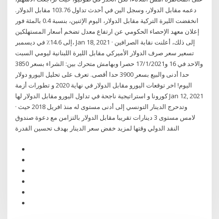
دعمه مقابل الدولار، وسجل الين في أحدث تداول 103.76 مقابل الدولار.
انخفضت الليرة التركية مقابل الدولار، اليوم الإثنين، بنسبة 0.4 بالمئة فور
إعلان معهد الإحصاء الحكومي عن ارتفاع معدل تضخم أسعار المستهلكين
إلى 14.6٪ في ديسمبر، Jan 18, 2021 · إلى ذلك، أعلنت نقابة الصرافين
تسعير سعر صرف الدولار الأميركي ‏مقابل الليرة اللبنانية ليومي السبت
والاحد في 16 و17/1/2021 حصرا ‏وبهامش متحرك بين: الشراء بسعر 3850
حدا أدنى والبيع بسعر 3900 ‏حدا أقصى. تعرف على تحليل اليورو دولار
اليوم! اخر توقعات اليورو مقابل الدولار في نهاية 2020 و تطورات أزمة
كورونا و استراتيجية ناجحة في تداول اليورو مقابل الدولار لها Jan 12, 2021
· وتدحرج الدينار التونسي إلى أدنى مستوى له منذ افريل 2018 حيث
لامس مستوى 3 دينارات تقريبا مقابل الدولار بالتزامن مع دعوة صندوق
النقد الدولي وقتها لمزيد خفض سعر الدينار بهدف تحسين القدرة