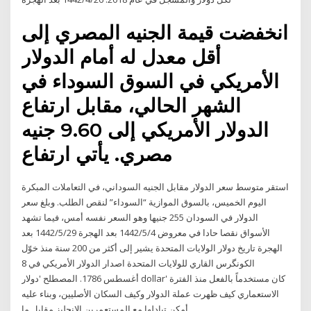
انخفضت قيمة الجنيه المصري إلى
أقل معدل له أمام الدولار
الأمريكي في السوق السوداء في
الشهر الحالي، مقابل ارتفاع
الدولار الأمريكي إلى 9.60 جنيه
مصري. يأتي ارتفاع
استقر متوسط سعر الدولار مقابل الجنيه السوداني، في التعاملات المبكرة
اليوم الخميس، بالسوق الموازية “السوداء” لنقص الطلب. وبلغ سعر
الدولار في السودان 255 جنيها وهو السعر نفسه أمس، فيما تشهد
الأسواق نقصا حادا في معروض 4‏‏/5‏‏/1442 بعد الهجرة 29‏‏/5‏‏/1442 بعد
الهجرة تاريخ دولار الولايات المتحدة يشير إلى أكثر من 200 سنة منذ خوّل
الكونگرس القاري للولايات المتحدة اصدار الدولار الأمريكي في 8
أغسطس 1786. المصطلح 'دولار dollar' كان مستخدماً بالفعل منذ الفترة
الاستعماري كيف ظهرت عملة الدولار وكيف السكان الأصليين، وبناء عليه
أمكن تبادلها مع المستعمرين الإنجليز مقابل ما