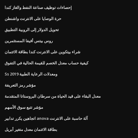
إحصاءات توظيف صناعة النفط والغاز كندا
حرة الوصايا على الانترنت واشنطن
تحويل الدولار إلى الروبية التطبيق
روس بيتس أفيفا المستثمرين
شراء بيتكوين على الانترنت كندا بطاقة الائتمان
كيفية حساب معدل الخصم للقيمة الحالية في التفوق
Ss ومعدلات الرعاية الطبية 2019
مؤشر رمز التعريفة
معدل البقاء على قيد الحياة من سرطان البروستاتا المتقدمة
مؤشر تتبع سوق الأسهم
اتجاهين يكرر تدابير anova آلة حاسبة على الانترنت
بطاقة الائتمان معدل متغير أبريل