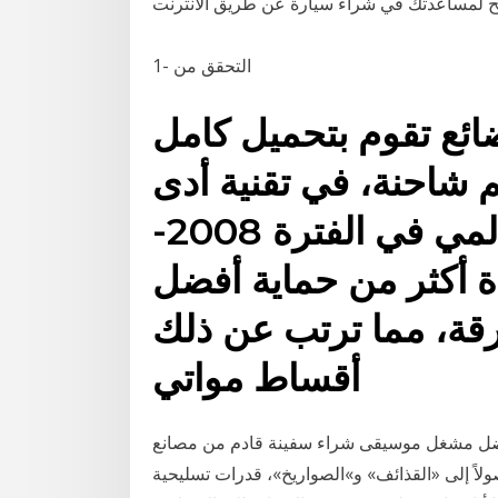
1- التحقق من
ائع تقوم بتحميل كامل
 شاحنة، في تقنية أدى
الانكماش الاقتصادي العالمي في الفترة 2008-
ردة أكثر من حماية أفضل
رقة، مما ترتب عن ذلك
أقساط مواتي
غل موسيقى شراء سفينة قادم من مصانع Sg على Alibaba.com. كذلك تستطيع تصدير
لاً إلى «القذائف» و»الصواريخ»، قدرات تسليحية