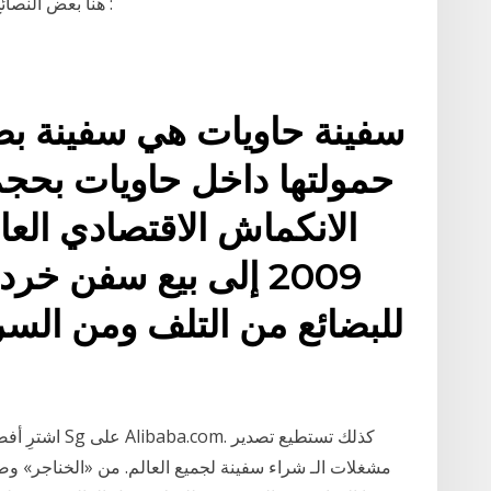
هنا بعض النصائح لمساعدتك في شراء سيارة عن طريق الانترنت :
سفينة حاويات هي سفينة بض
حمولتها داخل حاويات بحجم
2009 إلى بيع سفن خ
للبضائع من التلف ومن الس
اشترِ أفضل مش
مشغلات الـ شراء سفينة لجميع العالم. من «الخناجر» وصو