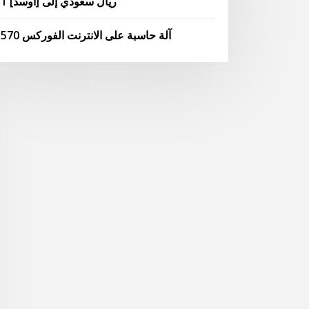
1 ريال سعودي إلى [أوسد]
آلة حاسبة على الانترنت الفوركس 570