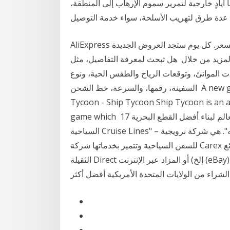
أيادٍ خارجية لتمرير سموم الإرهاب إلى المنطقة،
عدة طرق لتهريب الأسلحة، سواء خدمة التوصيل
AliExpress يسعى دائمًا لتوفير الأفضل من حيث الاختيار والجودة والسعر. كل يوم ستجد العروض الجديدة
لمزيد من خلال هل تبحث لمعرفة التفاصيل، مثل
الموانئ، وتوقعات الرياح والطقس الحية، ونوع
السفينة، رقمها، والسرعة، خط الشحن A new game present by TRADEGAME Lab following Air
Tycoon - Ship Tycoon Ship Tycoon is an a
game which 17 تموز (يوليو) 2016 تتسابق ترسانات السفن على مستوى العالم لبناء أفضل القطع البحرية
السياحية Cruise Lines" – التي تصدرت القائمة - أول سفينة مزودة بـ"إنترنت كافيه". هي شركة نرويجية
للسفن السياحية وتتميز بخدماتها شركة Carex للشحن هي شركة نقل عالمية متخصصة في شحن البضائع
الثقيلة Direct إلخ) أو المزاد عبر الإنترنت (eBay) أو قوائم الإنترنت (www.traderonline.com). الأمريكي