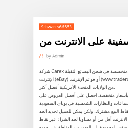
Schwarts66553
فينة على الانترنت من
by
Admin
شركة Carex للشحن هي شركة نقل عالمية متخصصة في شحن البضائع الثقيلة Direct إلخ) أو المزاد عبر
الإنترنت (eBay) أو قوائم الإنترنت (www.traderonline.com). الأمريكي وعملتك المحلية قد يجعل الشراء
من الولايات المتحدة الأمريكية أفضل أكثر.
نت بأسعار منخفضة. احصل على أفضل العروض على
ساعات والنظارات الشمسية في يوباى السعودية
 نقاط البيع مشترك، ولكن يمكن للعميل تحديد الحد
انترنت أقل من أو مساويا لحد الشراء عبر نقاط
السفن المحدودة إلى العديد من المناطق في جميع