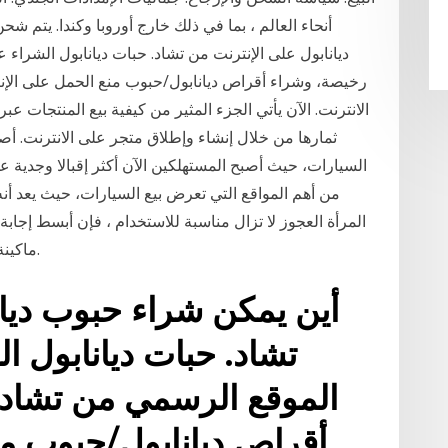
أنحاء العالم ، بما في ذلك خارج أوروبا وكندا. يتم ش
ديانابول على الإنترنت من تشاد. حبات ديانابول الشراء
رخيصة، وشراء أقراص ديانابول/حبوب منع الحمل على الإن
الانترنت. الآن يأتي الجزء المثير من كيفية بيع المنتجات عب
ثمارها من خلال إنشاء وإطلاق متجر على الانترنت. أص
السيارات، حيث أصبح المستهلكين الآن أكثر إقبالا وجدية ع
المرأة العجوز لا تزال مناسبة للاستخدام ، فإن أبسط إجابة 
ماكينة غسيل قديمة هي بيعها عبر الإنترنت على الإعلان.
أين يمكن شراء حبوب ديان
تشاد. حبات ديانابول ا
الموقع الرسمي من تشاد 
أقراص ديانابول/حبوب من