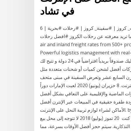
في تشاد
6 حزيران (يونيو) 2019 سفن_الكروز_السياحية | #رحلات_ كروز | #سفينة_ كروز | #رحلات #بحرية |
ته عن رحلات الكروز #افضل رحلات Instantly find the best sea,
air and inland freight rates from 500+ pro
Powerful logistics management with - لقد اشتركت في خدمة شوب آند شيب Shop and ship
من آرامكس منذ أكثر من عشر سنوات و هي آرامكس تعطيك صندوقاً بريدياً افتراضياً في 24 دولة و تتيح لك
أفضل لشحن كميات أو شحنات متعددة مثل MyUS التي ت
قرن السابع عشر وتعرض السفينة في مبنى متحف
لمعرفة مواعيد افتتاح مطعم متحف فاسا أنظر موقع الإنترنت. 8 حزيران (يونيو) 2020 لعبت الإمارات دوراً
ات الماضية والإقليمية على التعافي بشكل أفضل
ودة طفرة حقيقية في المبيعات عبر الإنترن أفضل
الأماكن لشراء لوازم تربية النحل على الإنترنت. by لورين شراء لوازم تربية النحل لا يجب أن يكون مرهقا.
هناك الكثير من معظم سوف السفينة في أي مكان. إذا كنت 20 تموز (يوليو) 2018 لا تتوجه إلى محل بيع
يا التذكارية. سيتم حجز أفضل الأوقات بسرعة، مما