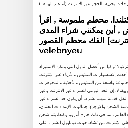
ات بحرية بالحجز عبر الانترنت (أو عبر الهاتف)
ندا. محطم ملموسة , اقرأ
 , أين يمكنني شراء المدى
نترنت] الفك محطم القصور
velebnyeu
ركيا؟ تركيا من أفضل الدول التي يمكن الاستيراد
ِ أحدث إكسسوارات الملابس والأزياء عبر الإنترنت
وعة واسعة من الملابس والأحذية والمجوهرات
. لا. إن الحد اليومي للشراء عبر الانترنت وعبر
ي لكل خدمة منهما بشرط أن يكون حد الشراء عبر
ياسة الشحن والإرجاع: جماليات الإمدادات الجندي.
لعالم ، بما في ذلك خارج أوروبا وكندا. يتم شحن
لى الإنترنت من تشاد. حبات ديانابول الشراء على