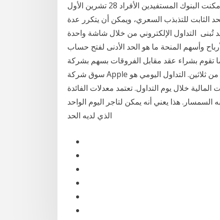
الأعلى للنطاق السعري)، إذ فتح محافظ مالية للتداول، إذ مكنت البنوك المستفيدين الأفراد 28 تشرين الأول
ة إلى الحد الثابت للتذبذب السعري، ويمكن أن يتكرر عدة
تُبنى التداول الإلكتروني من خلال شاشة واحدة
اح وأسهم المنحة ما هو الحد الأدنى لفتح حساب
شراء عقد مقابل الفروقات بسهم بشركة Apple وبالتالي يرتفع سعر
سوق شركة Apple الحد الأقصى للرافعة المالية الذي يحق لك تطبيقه هو واحد من ثلاثين. التداول اليومي هو
المالية خلال يوم التداول. تعتمد معدلات الفائدة
السمسار. هذا يعني أنه يمكن لتاجر اليوم الواحد
الذي لديه الحد