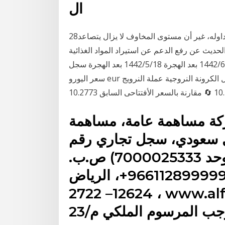
ال
28‏‏/4‏‏/1442 بعد الهجرة وعلى الرغم من هدوء سعر الدولار وتداوله، غير أن مستوى المخاوف لا يزال يتصاعد
لحديث عن رفع الدعم عن استيراد المواد الغذائية
والقمح والدواء والمحروقات. 11‏‏/1‏‏/1442 بعد الهجرة 4‏‏/6‏‏/1442 بعد الهجرة 18‏‏/5‏‏/1442 بعد الهجرة سجل
سعر اليورو eur الاتحاد الأوربي استقراراً مقابل الكرونة النروجية عملة النرويج nok النرويج وذلك خلال جلسة
كة مساهمة عامة، مساهمة
ل 12.053.571.670ريال سعودي، سجل تجاري رقم
1010073368 (الرقم الموحد 7000025333) ص.ب.
56006 الرياض 11554، هاتف 966112899999+، الرياض
12624– 2722 ، www.alfransi.com.sa، مرخص لها
جب المرسوم الملكي م/23