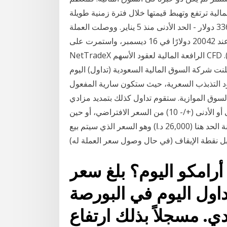
تفع وتهبط قيمتها خلال فترة زمنية طويلة. Jan 11, 2021 · وفي وقت سابق، خلال
تداول اليوم، انخفض سعر العملة المشفرة إلى مستوى 33600 دولار - الحد الأدنى منذ 5 يناير. ووصلت العملة
المشفرة إلى أعلى مستوى لها منذ عام 2017 - عند 20042 دولارًا في 16 ديسمبر، واستمرت على
NetTradeX الرافعة المالية لعقود الأسهم CFD تساوي الرافعة المالية لحساب التداول (الحد الأقصى 1:20).
ات للأسهم أعلنت شركة السوق المالية السعودية (تداول) اليوم
د التذبذب السعرية، حيث ستكون سارية المفعول
ق الرئيسية ونمو – السوق الموازية. ستقوم تداول كذلك بتمديد مزادي
الافتتاح والإغلاق عند وصول سعر الورقة المالية الحد الأعلى أو الأدنى (+/- 10) من السعر الافتراضي، أو حين
لم يتم بعد تكوين سعر الافتتاح و/أو الإغلاق الافتراضي. خانة الحد هنا (26,000 د.ا) وهو السعر الذي سيتم بيع
رامكو اليوم؟ بلغ سعر
اول اليوم في البورصة
 ريال سعودي. مسجلاً بذلك ارتفاع