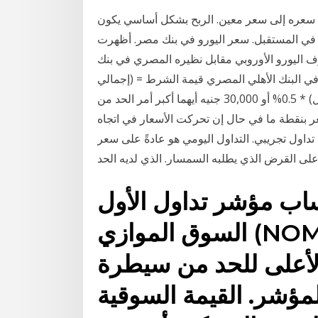
صل سعره إلى سعر معين. الربح بشكل أساسي يكون
في المستقبل. سعر اليورو في بنك مصر. أظهرت
ليورو الأوروبي مقابل نظيره المصري في بنك
 و19.21 للبيع. سعر اليورو في البنك الأهلي المصري قيمة الشرط = (إجمالي
قيمة التداول خلال 3 شهور للورقة المالية/ عدد أيام التداول) * 0.5% أو 30,000 جنيه أيهما أكبر أمر الحد من
ر بنقطة ما في حال إن تحركت الأسعار في اتجاه
اول تجريبي. التداول اليومي هو عادةً على سعر
 على القرض الذي يطلبه السمسار. الذي لديه الحد
مؤشر تداول الأول (TASI) ، ومؤشر
السوق الموازي (NOMU) ومؤشرات يتم استخدام
لأعلى للحد من سيطرة
مؤشر. القيمة السوقية