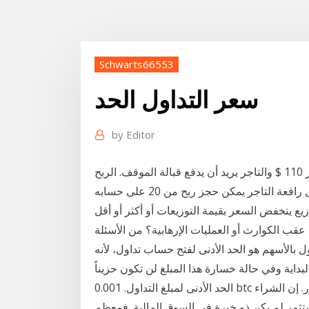
Schwarts66553
سعر التداول الحد
by
Editor
السهم يرتفع في أسبوع واحد مباشرة من 10 € إلى سعر 110 $ والتاجر يريد أن يدفع قبالة الموقف. الربح
الآن 2000 × 10 $ = 2.000 $. بفضل رافعة التاجر يمكن حجز ربح من 20 على حسابه. Aug 25, 2010 · سعر
زيع ينخفض السعر بقيمة التوزيعات أو أكثر أو أقل
ل بالبورصة عقب الكوارث أو العمليات الإرهابية؟ من الأسئلة
بالأسهم هو الحد الأدنى لفتح حساب تداول، لأنه
بداية وفي حالة خسارة هذا المبلغ لن تكون حزيناً
الحد الأدنى لمبلغ التداول. 0.001 btc الحد الأقصى لكمية الطلبات في السوق التداول بشكل متكرر. إن الشراء
تثمر لم يكن ذو خبرة فى السوق المالية. فمعظم