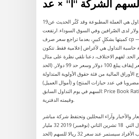
لسهم الشركة "أ" × عد
19‏‏/5‏‏/1442 بعد الهجرة الليرة اللبنانية الموضوعة في التداول هي العملة المطبوعة وقد كَثُر الحديث عن
لدولار لدى الصّرافين وفي السوق السوداء. ارتفعت
كميتها بشكلٍ كبيرٍ، بعدما تراجع سعر صرف cp — يشترك "سعر الإغلاق" لجلسة معينة في حساب swap
ة حاسبة التداول هي لأغراض إعلامية فقط. تتكون
لحد. لفهم الاختلاف، دعنا نلقي نظرة على مثال
بسيط. لنفترض أنك قررت وضع أمر بيع بإيقاف محدد بسعر إيقاف يبلغ 100 دولار وسعر حد 99 دولار. (الحد
قصى 25,000 ر.س.) سنوي إدارج الأوراق المالية من فئة حقوق الأولوية المتداولة
دد حيازات المنتج) و (أموال العميل) Previous Closed: سعر إغلاق
السهم في يوم التداول السابق: Price Book Ratio (PBR) نسبة تستخدم للمقارنة بين القيمة السوقية للسهم
وقيمته الدفترية.
سعار والأخبار وآراء المحللين وتحتفظ شركة مباشر
للخدمات المالية بحقها في وضع حد لعدد حسابات التداول التي 18 تشرين الثاني (نوفمبر) 2019 32 مليار
ريال الحد الأعلى لاكتتاب الأفراد في أرامكو. يعني أن اكتتاب الأفراد سيستمر عند سعر 32 ريالا للسهم (الحد