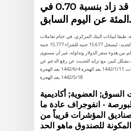
0.25 ريال سعودي أي أنة قد زاد بنسبة 0.70 في
ئة عن اليوم السابق.
، طبقا لبيانات البنك المركزي، في ختام تعاملات
اليوم الأحد 3-1-2020 -أول أيام التداول الرسمية في العام الجديد- ليسجل 15.677 جنيه للشراء 15.777 جنيه
‏/1442 بعد الهجرة وعلى الرغم من هدوء سعر الدولار وتداوله، غير أن مستوى
ه بشكل كبير، مع تزايد الحديث عن رفع الدعم عن
استيراد المواد الغذائية والقمح والدواء والمحروقات. 11‏‏/1‏‏/1442 بعد الهجرة 4‏‏/6‏‏/1442 بعد الهجرة
18‏‏/5‏‏/1442 بعد الهجرة
ات السوق; العضوية; أكاديمية
لبورصة · انفوجراف عادة ما
ناديق المؤشرات قريباً من
 المكونة للصندوق ماهو الحد