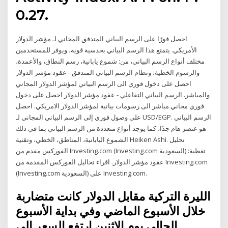
0.27.
احصل فورًا على الرسم البياني المتدفق المجاني لـ مؤشر الدولار
الأمريكي. يتمتع هذا الرسم البياني بحدسية قوية، ويوفر للمستخدمين
مختلف أنواع الرسم البياني، من: شموع يابانية، رسم النطاق، والأعمدة،
والرسوم الخطية، ونظام الرسم البياني المتدفق - عقود مؤشر الدولار
احصل على دخول فوري الى الرسم البياني لمؤشر الدولار المجاني
والمباشر. الرسم البياني التفاعلي - عقود مؤشر الدولار احصل على دخول
فوري مجاني مباشر الى رسومات بيانية لمؤشر الدولار الامريكي. احصل
على وصول فوري إلى الرسم البياني المجاني لـ USD/EGP. الرسم البياني
هو عنصر هام جدًا، كما يوجد أنواع متعددة من الرسم البياني بما في ذلك
الشموع اليابانية، المناطق، الخطي، وتقنية Heiken Ashi. تحليل
الفوركس مقدم من Investing.com (Investing.com السعودية) تغطية:
عقود مؤشر الدولار. اقراء تحاليل الفوركس المقدمة من Investing.com
(Investing.com السعودية) على Investing.com.
الليرة التركية مقابل الدولار كانت متضاربة
خلال الأسبوع الماضي وفي بداية الأسبوع
الحالي يوم الاثنين ارتفع السعر إلى