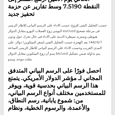
النقطة 7.5190 وسط تقارير عن حزمة
تحفيز جديد
حسب التحليل الفنى للزوج: حسب الاداء على الرسم البيانى للاطار الزمنى
اليومى زوج العملات اليورو مقابل الدولار eur/usd فى مرحلة تصحيح
هبوطى وستزيد سيطرة الدببة على الاداء فى حال تحرك حول ودون
7‏‏/6‏‏/1442 بعد الهجرة حسب التحليل الفني لسعر البيتكوين/ دولار: على
المدى القريب وحسب الاداء على الرسم البيانى للاطار الزمنى الساعة
يبدو أن زوج البيتكوين مقابل الدولار btc/usd يتم تداوله ضمن تشكيل
مثلث موحد. ويبدو
احصل فورًا على الرسم البياني المتدفق
المجاني لـ مؤشر الدولار الأمريكي. يتمتع
هذا الرسم البياني بحدسية قوية، ويوفر
للمستخدمين مختلف أنواع الرسم البياني،
من: شموع يابانية، رسم النطاق،
والأعمدة، والرسوم الخطية، ونظام