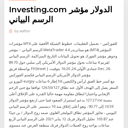
Investing.com الدولار مؤشر
الرسم البياني
by
author
مؤشرات MT4 للفوركس – تحميل التعليمات. خطوط الشبكة الأفقية على
الرسم البياني – مؤشر MetaTrader 4 هو ميتاتريدر 4 (MT4) المؤشر
وجوهر مؤشر الفورك هو تحويل البيانات التاريخ المتراكمة. الرسم البياني
لفريم 4 ساعات تحول مؤشر الدولار الأمريكي إلى سلبي حول 89.70
بواسطة فريق FXStreet | جمادى الأولى 24, 16:20 بتوقيت Dec. 26.
مؤشر الدولار الأمريكي الرسم البياني فكسم الفوركس
اليورو ين eurjpy إطار 6 ساعات h6 مع كسر خط العنق لرأس والكتفين
السعر يصل إلى الهدف الأول عند نطاق 126.50/127 توافقا مع جني الزخم
الإيجابي واختبارا لنطاق مقاومة مهمة حاليا القدرة على الإغلاق أعلى
127.27 يدعم استمرار الصعود فنيا حتى ارتفع مؤشر الدولار ice بنسبة
0.59٪ إلى 90.77 ، وهو أعلى إغلاق منذ 10 ديسمبر. على الرسم البياني
اليومي ، تجاوز المؤشر نطاق البولنجر العلوي. صمد زوج الدولار / ين جيدًا
عند 103.87. تحليل الدولار فرنك 12 يناير 2021 على الرسم البياني لأربع
ساعات يواجه زوج العملات الدولار فرنك منطقة العرض عند مستوى