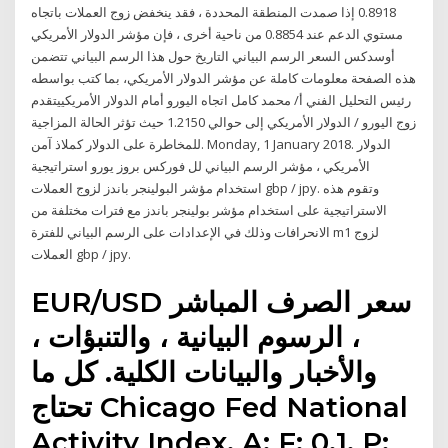
0.8918 إذا صمدت المنطقة المحددة ، فقد ينخفض زوج العملات باتجاه
مستوي الدعم عند 0.8854 من ناحية أخرى ، فإن مؤشر الدولار الأمريكي
أوسدكس السعر الرسم البياني التاريخ حول هذا الرسم البياني تتضمن
هذه الصفحة معلومات كاملة عن مؤشر الدولار الأمريكي، بما كتب بواسطه
رئيس التحليل الفني أ/ محمد كامل اتجاه اليورو أمام الدولار الأمريكييتقدم
زوج اليورو / الدولار الأمريكي إلى حوالي 1.2150 حيث تؤثر الحالة المزاجية
للمخاطرة على الدولار كملاذ آمن. Monday, 1 January 2018. الدولار
الأمريكي ، مؤشر الرسم البياني لل فوركس بروز يورو استراتيجية
استخدام مؤشر البولينجر باندز لزوج العملات gbp / jpy. وتقوم هذه
الاستراتيجية على استخدام مؤشر بولينجر باندز مع فترات مختلفة من
الانحرافات وذلك في الإعدادات على الرسم البياني للفترة m1 لزوج
العملات gbp / jpy.
EUR/USD سعر الصرف المباشر
، الرسوم البيانية ، والتنبؤات ،
والأخبار والبيانات الكلية. كل ما
تحتاج Chicago Fed National
Activity Index. A: F: 0.1. P: