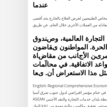
عندما
لأشخاص الطبيعيين لغرض العلاج بالخارج بحد أقصى
اﻟﺘﺠﺎرة اﻟﻌﺎﻟﻤﻴﺔ، وﺹﻨﺪوق
ة اﻟﺤﺮة. اﻟﻤﻮاﻃﻨﻮن یﻘﺎﺿﻮن
ﻤﺮیﻦ اﻷﺝﺎﻧﺐ ﻣﻦ ﻣﻘﺎﺽﺎة
اﻋﺪ اﻻﺗﻔﺎﻗﻴﺔ. ﻓﻲ ﻣﺤﺎآﻤﺎت
ﺜﻞ هﺬا اﻻﺳﺘﻌﺮاض أن. یﻌﺎ
English: Regional Comprehen اتفاقية تجارة حرة بين خمسة عشر
لة حول المحيط الهادي وقعت في 15 نوفمبر 2020، في ختام مؤتمر افتراضي لدول جنوب شرق آسيا
ASEAN استضافته فيتنام. يضم الاتفاق الدول العشر الأعضاء في رابطة بلدان خدمات التجارة والنقد الأجنبي
البنك icici. الخيارات الثنائية هي نوع من الأدوات المالية التي تسمح للمستثمر تحقيق مكاسب مالية مهمة من