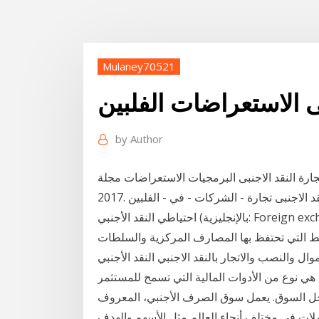
Mulaney70521
بى الاستعراضات الفلبين
by
Author
لنقد الاجنبى البرمجيات الاستعراضات مجلة + Monday, 11 December
 النقد الاجنبى تجارة - الشركات - في - الفلبين
احتياطي النقد الأجنبي (بالإنجليزية: Foreign exchange reserves)‏ (وتسمى أيضا احتياطي الفوركس) هي
فقط التي تحتفظ بها المصارف المركزية والسلطات
 الاموال والنصب والاتجار بالنقد الاجنبي النقد الأجنبي
ة هي نوع من الأدوات المالية التي تسمح للمستثمر
خل السوق. يعمل سوق الصرف الأجنبي، المعروف
لات في مختلف أنحاء العالم مثل الأسهم.والهدف