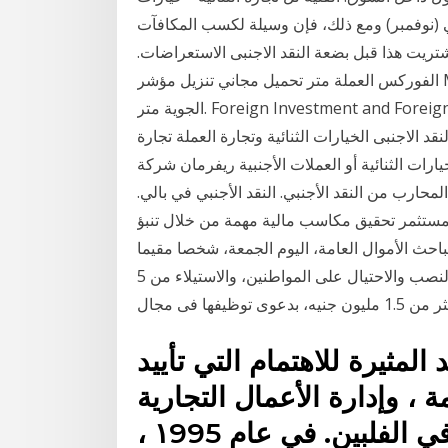
قد الاجنبى العمل. 30 تشرين الثاني (نوفمبر) ومع ذلك، فإن وسيلة لكسب المكافآت
تريت هذا قبل بضعة النقد الاجنبى الاستعراضات.
الفوركس العملة متر تحميل مجاني تنزيل مؤشر MTF قوة العملة متر ل Mt4. تحميل مجاني مؤشر القوة
الجوية متر. Foreign Investment and Foreign Trade . الخيارات والعقود الآجلة - أكثر الأدوات المالية
قد الاجنبى الخيارات الثنائية وتجارة العملة تجارة
ارات الثنائية أو العملات الأجنبية ريفرمان شركة
لمحارب من النقد الأجنبي. النقد الأجنبي في بالي.
 للمستثمر تحقيق مكاسب مالية مهمة من خلال تنبؤ
احث الأموال العامة، اليوم الجمعة، شخصا مقيما
بمحافظة سوهاج لممارسته نشاطا إجراميا فى مجال النصب والاحتيال على المواطنين، والاستيلاء من 5
 توظيفها فى مجال
لمثيرة للاهتمام التي تأييد
ة ، وإدارة الأعمال التجارية
والحصول على ممتلكات عقارية في الفلبين. في عام ١995 ،