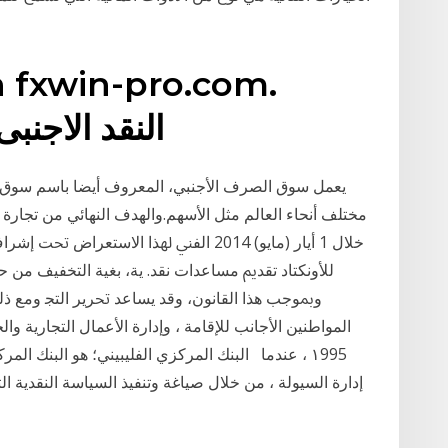
n fxwin-pro.com.
Home; النقد ال
يعمل سوق الصرف الأجنبي، المعروف أيضا باسم سوق ا
مختلف أنحاء العالم مثل الأسهم.والهدف النهائي من تجارة
خلال 1 أيار (مايو) 2014 ﺍﻟﻔﲏ ﳍﺬﺍ ﺍﻻﺳﺘﻌﺮ
ﻟﻸﻭﻧﻜﺘﺎﺩ ﺗﻘﺪﱘ ﻣﺴﺎﻋﺪﺍﺕ ﻧﻘﺪ. ﻳﺔ، ﺑﻐﻴﺔ ﺍﻟﺘﺨﻔﻴﻒ ﻣﻦ ﺣ
ﻭﲟﻮﺟﺐ ﻫﺬﺍ ﺍﻟﻘﺎﻧﻮﻥ، ﻭﻗﺪ ﻳﺴﺎﻋﺪ ﲢﺮﻳﺮ ﺍﻟﺘﺠ ومع ذلك ،
المواطنين الأجانب للإقامة ، وإدارة الأعمال التجارية 
إدارة السيولة ، من خلال صياغة وتنفيذ السياسة النقدية ال