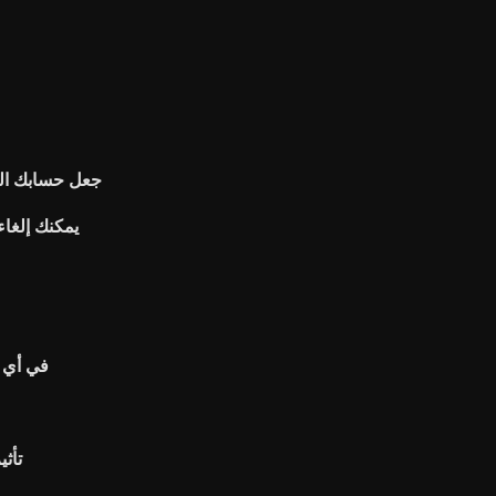
جعل حسابك ال
يمكنك إلغا
في أي 
تأث