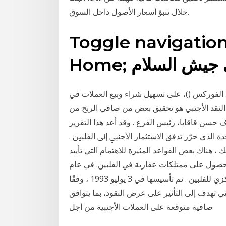
خلال تنبؤ أسعار الأصول داخل السوق.
Toggle navigatio
اجنبى جيش السلام
لفوركس ()، على تسهيل شراء وبيع العملات في
 النقد الأجنبي هو تحقيق بعض من صافي الربح من
ﺍﺽ ﲢﺖ ﺇﺷﺮﺍﻑ ﺣﺴﻦ ﻗﺎﻗﺎﻳﺎ، ﺭﺋﻴﺲ ﺍﻟﻔﺮﻉ . ﻭﻗﺪ ﺃﻋﺪ ﻫﺬﺍ ﺍﻟﺘﻘﺮﻳﺮ
ﺪﺓ ﺍﻟﺬﻱ ﺣﺮّﺭ ﺗﺪﻓﻖ ﺍﻻﺳﺘﺜﻤﺎﺭ ﺍﻷﺟﻨﱯ ﺇﱃ ﺍﻟﻔﻠﺒﲔ .
 هناك بعض القواعد المثيرة للاهتمام التي تأييد
والحصول على ممتلكات عقارية في الفلبين. في عام
١995 ، عندما البنك المركزي الفليبيني؛ هو البنك المركزي للفلبين . تم تأسيسها في 3 يوليو 1993 ، وفقًا
تي تهدف إلى التأثير على عرض النقود، بما يتوافق
صافية متوقعة على العملات الأجنبية من أجل