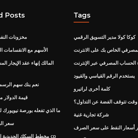
d Posts
Tags
كوكا كولا مدير التسويق الرقمي
مخزونات النفط
مصرفي الخاص بك على الانترنت
الأسهم مع الانقسامات ال
ء الحساب المصرفي عبر الإنترنت
المالك إنهاء عقد الإيجار ال
يستخدم الرقم القياسي والقيود
نعم بنك سهم الرسم ا
كلمة أخرى لراتيرو
قيمة الدولار م
وقت تتوقف الفضة عن التداول؟
ما الذي تفعله بورصة نيويورك لل
شركة تجارية غنية
سعر الف
ير أسعار النفط على سعر الصرف
مخطط السكك الحديدية السكك الحديدية cp