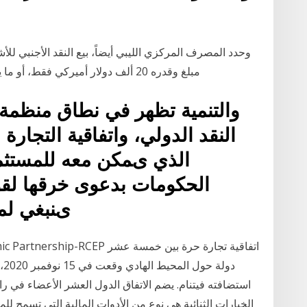
وحدد المصرف المركزي الليبي أيضاً، بيع النقد الأجنبي ل
مبلغ وقدره 20 ألف دولار أميركي فقط، أو ما يعادله من العملات الأخرى خلال العام، عن طريق
واﻟﺘﻨﻤﻴﺔ ﺗﻈﻬﺮ ﻓﻲ ﻧﻄﺎق ﻣﻨﻈﻤﺔ 
اﻟﻨﻘﺪ اﻟﺪوﻟﻲ، واﺗﻔﺎﻗﻴﺔ اﻟﺘﺠﺎر
اﻟﺬي یﻤﻜﻦ ﻣﻌﻪ ﻟﻠﻤﺴﺘﺜ
اﻟﺤﻜﻮﻣﺎت ﺑﺪﻋﻮى ﺧﺮﻗﻬﺎ ﻟﻘﻮ
یﻨﺒﻐﻲ ﻟﻤ
sive Economic Partnership-RCEP
دو