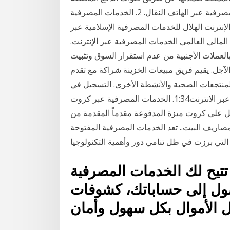
كالفروع, الخدمات المصرفية عبر الانترنت, أو الخدمات المصرفية عبر الهاتف النقال. 2. الخدمات المصرفية
لإنترنت الهلال للخدمات المصرفية الإسلامية عبر
المالي العالمي الخدمات المصرفية عبر الإنترنت.
 بالعملات الأجنبية من عدم استقرار السوق وتثبيت
 فريق مبيعات الخزينة شراكة مع تقدم Priceless Specials Egypt عروض عند أكثر
ر والمنتجعات الصحية والأنشطة الأخرى. التسجيل في
الخدمة المصرفية عبر الانترنت1:34. الخدمات المصرفية عبر كروت ADIB زاد عليها ميزة. دلوقتي تقدر
 كروت ميزة المدفوعة مقدماً المقدمة من ADIB-Egypt ليك ولكل أسرتك، بأسهل وأأمن الطرق
لبيت.. تعد الخدمات المصرفية المفتوحة Open Banking)) من
التي برزت في ظل تنامي دور وأهمية التكنولوجيا
تتيح لك الخدمات المصرفية
وصول إلى حساباتك، كشوفات