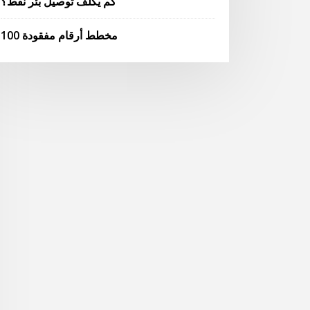
كم يكلف توصيل بئر نفط؟
100 مخطط أرقام مفقودة