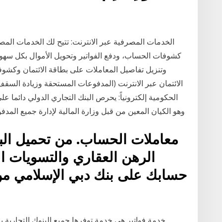
الخدمات المصرفية عبر الانترنت: تتيح لك الخدمات المص
كشوفات الحساب، ودفع الفواتير وتحويل الأموال بكل سهو
وتنزيل تفاصيل المعاملات على بطاقة الائتمان وكشوف
الحكومية إلكترونياً: يحرص البنك التجاري الدولي دائما ع
بالتنسيق مع شركة "e-Finance" وهو الكيان المعين من قبل وزارة المالية لإدارة جمي
معاملات الحساب. من تحميل الب
الرهن العقاري والتسويات ال
حسابك على بنك دبي الإسلامي من 
خدمة فواتير هي خدمة توفرها جميع البنوك التجارية ب