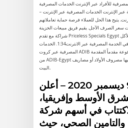
 عبر الهاتف النقال. 2. الخدمات المصرفية للأفراد عبر الإنترنت الخدمات المصرفية
 عبر الإنترنت الخدمات المصرفية عبر الإنترنت –
ت. يتيح هذا الحل للعملاء فرصة حماية تعاملاتهم
يت سعر الصرف الآجل. يقيم فريق مبيعات الخزينة
شراكة مع تقدم Priceless Specials Egypt عروض عند أكثر من 30 تاجراً في جميع أنحاء مصر من الأكل
الفاخر والمنتجعات الصحية والأنشطة الأخرى. التسجيل في الخدمة المصرفية عبر الانترنت1:34. الخدمات
المصرفية عبر كروت ADIB زاد عليها ميزة. دلوقتي تقدر تحصل على كروت ميزة المدفوعة مقدماً المقدمة
من ADIB-Egypt ليك ولكل أسرتك، بأسهل وأأمن الطرق تقدر تحول عليها مصروف الأولاد أو مصاريف
البيت..
الدوحة، 9 ديسمبر 2020 – أعلن qnb، أكبر
رق الأوسط وإفريقيا،
اكتتاب في أسهم شركة
ة والتامين الصحي، حيث