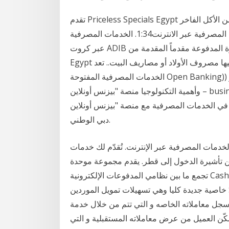
تقدم Priceless Specials Egypt عروض عند أكثر من 30 تاجراً في جميع أنحاء مصر من الأكل الفاخر
والمنتجعات الصحية والأنشطة الأخرى. التسجيل في الخدمة المصرفية عبر الانترنت1:34. الخدمات المصرفية
عبر كروت ADIB زاد عليها ميزة. دلوقتي تقدر تحصل على كروت ميزة المدفوعة مقدماً المقدمة من ADIB-
Egypt ليك ولكل أسرتك، بأسهل وأأمن الطرق تقدر تحول عليها مصروف الأولاد أو مصاريف البيت.. تعد
الخدمات المصرفية المفتوحة Open Banking)) من المفاهيم المصرفية التي برزت في ظل تنامي دور
وأهمية التكنولوجيا منصة "بيزنس أونلاين – businessONLINE" أبقِ احتياجاتك المصرفية تحت سيطرتك. لقد
مات المصرفية مع منصة "بيزنس أونلاين – businessONLINE" من بنك الإمارات
دبي الوطني.
خدمات المصرفية عبر الإنترنت. تُقدّم لك خدمات qnb المصرفية عبر الإنترنت أكثر التجارب المصرفية
 تأشيرة الدخول إلى قطر. يقدم مجموعة موحدة
تجمع ما بين نظامي المدفوعات الإلكترونية Cash Online والتجارة الإلكترونية Trade Online مع إضافة
خاصية جديدة كليا وهي تسهيلات تمويل الموردين Supply Chain Finance ، والتي تمكن العملاء من إدارة
جل معاملاته الخاصه و التي تتم من خلال خدمة
يمكّن العميل من عرض معاملاته المستقبلية و التي