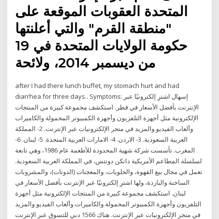
المتحدة العقوبات الموقعة على
"منطقة القرم" والتي أعلنتها
حكومة الولايات المتحدة في 19
من ديسمبر 2014، ولائحة
after I had there lunch buffet, my stomach hurt and had
diarrhea for three days.. Symptoms: إسهال اشترِ إلكترونيًا عبر
الإنترنت بأفضل الأسعار في قطر. استكشف مجموعة كبيرة من المنتجات
الإلكترونية مثل أجهزة التلفزيون وأجهزة الكمبيوتر المحمولة والكاميرات
وألعاب الفيديو والمزيد في متجر الإلكترونيات عبر الإنترنت. 2- المملكة
العربية السعودية. 3- الاردن. 4- الامارات العربية المتحدة. 5- لبنان. 6-
المغرب. تأسست شركة شهية المحدودة للأطعمة عام 1986، وهي تابعة
لسلسلة المطاعم الأمريكية دانكن دونتس، في المملكة العربية السعودية.
تعمل في مجال بيع القهوة، والحلويات، والمعجنات (الدونات)، والمشروبات
الساخنة والباردة، ولها اشترِ إلكترونيًا عبر الإنترنت بأفضل الأسعار في
لبنان. استكشف مجموعة كبيرة من المنتجات الإلكترونية مثل أجهزة
التلفزيون وأجهزة الكمبيوتر المحمولة والكاميرات وألعاب الفيديو والمزيد
في متجر الإلكترونيات عبر الإنترنت. هناك 1566 دبي للتسوق عبر الإنترنت