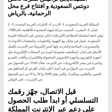
دونتس السعودية و افتتاح فرع محل
الرحمانية، بالرياض
2- المملكة العربية السعودية. 3- الاردن. 4- الامارات العربية المتحدة. 5-
لبنان. 6- المغرب. تأسست شركة شهية المحدودة للأطعمة عام 1986،
وهي تابعة لسلسلة المطاعم الأمريكية دانكن دونتس، في المملكة العربية
السعودية. تعمل في مجال بيع القهوة، والحلويات، والمعجنات (الدونات)،
والمشروبات الساخنة والباردة، ولها اشترِ إلكترونيًا عبر الإنترنت بأفضل
الأسعار في لبنان. استكشف مجموعة كبيرة من المنتجات الإلكترونية مثل
أجهزة التلفزيون وأجهزة الكمبيوتر المحمولة والكاميرات وألعاب الفيديو
والمزيد في متجر الإلكترونيات عبر الإنترنت. هناك 1566 دبي للتسوق عبر
الإنترنت من المورِّدين في آسيا. أعلى بلدان العرض أو المناطق هي
الصين، والفلبين، وماليزيا ، والتي توفر 84%، و1%، و1% من دبي للتسوق
عبر الإنترنت ، على التوالي.
قبل الاتصال، جهّز رقمك
التسلسلي أو ابدأ طلب الحصول
على دعم عبر الإنترنت المملكة