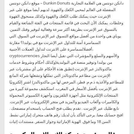
موقع دانكن دونتس – Dunkin Donuts دانكن دونتس هي العلامة التجارية
المفضلة في العالم لمحبي الكعك والقهوة. لديهم أيضا موقع على عبر
الإنترنت حيث يمكنك طلب الكعك والقهوة وكذلك مسحوق القهوة
وخلطات. يمكنك الآن البحث في قائمة المنتجات في الفئة الشائعة والقيام
بالتسوق عبر الإنترنت بطريقة أكثر سرعة وفعالية لتوفير وقتك الثمين.
يوباي هي واحدة من أفضل مواقع التسوق عبر الإنترنت في السوق. التي
السماسرة آمنة للتداول عبر الإنترنت مع في بولندا؟ مقارنة
أفضلالسماسرة على الانترنت لتداول العملات الأجنبية،
cryptocurrencies والأسهم والسلع والمؤشرات التي تقبل أيضا التجار
من بولندا وتوفير منصة في البولندية(وكذلك أحكام وشروط خدمات
ماكدونالدز عبر الإنترنت (تطبق هذه الأحكام على أي مشتريات عبر
الإنترنت من مطاعم ماكدونالدز التي تملكها وتشغلها شركة المانع
للمطاعم والأغذية ذ.م.م. قطر، المرخص لها من ماكدونالدز) اشترِ إلكترونيًا
عبر الإنترنت بأفضل الأسعار في المغرب. استكشف مجموعة كبيرة من
المنتجات الإلكترونية مثل أجهزة التلفزيون وأجهزة الكمبيوتر المحمولة
والكاميرات وألعاب الفيديو والمزيد في متجر الإلكترونيات عبر الإنترنت.
تابع طلبك عبر الإنترنت . تقدم بطلب فتح الحساب باستخدام متصفحك .
افتح حسابك معنا. يرجى التأكد بأن لديك: رقم هاتف متحرك إماراتي نشط.
السن 18 وما فوق. الهوية الإماراتية وجواز السفر. مستندات إثبات