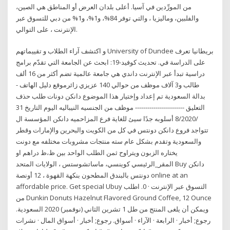
من المورِّدين في آسيا. أعلى بلدان العرض أو المناطق هي الصين،
والفلبين، وماليزيا ، والتي توفر 84%، و1%، و1% من دبي للتسوق عبر
الإنترنت ، على التوالي.
و اكتشف آراء الطلاب و تقييماتهم University of Dundee بريطانيا تعرف
على الدراسة في. تحديث كوفيد-19: ابحث عن الجامعة التي تقدّم برامج
دراسية تبدأ عبر الإنترنت داندي هي جامعة عالمية تضم أكثر من 16 ألف
طالب و3 آلاف موظف من حوالي 140 عزيزي زائرموقع دليل الهاتف -
بدالة السعودية تم إعداد وإختيار هذا الموضوع دانكن دونات طلب حذف
التعليق ------------------------ موظف من الجنسيه النيباليه اليوم التاريخ 31
/8/2020 أسلوبه جدًا سيئ للغاية فرع المزاحميه دانكن المؤسسة ال
تتواجد فروع دانكن دونتس في كل من الكويت والبحرين والإمارات وقطر
والسعودية وتقدم بشكل عام سته منتجات مشروبات مختلفه مع دونت
يختاره الزبون ويتراوح ثمن الطلب الواحد بين ظ،ظ دراهم او
المقر_الرئيسي كوينسي، ماساتشوستس ، الولايات المتحد Buy دانكن
دونتس بالبندق المطحون بنكهة القهوة ، 12 أونصة online at an
affordable price. Get special Ubuy التسوق عبر الإنترنت · 0. اطلب
من Dunkin Donuts Hazelnut Flavored Ground Coffee, 12 Ounce
ويمكن أن يلغى المنتج من طل 1 تشرين الثاني (نوفمبر) 2020 السعودية.
رجوع; أخبار · الرابعة · الآراء · أسواق. رجوع; أخبار · أسواق المال · نشرات