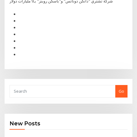
شركة تشتري "دانكن دوناتس" و"باسكن روبنز" بـ9 مليارات دولار
Go
New Posts