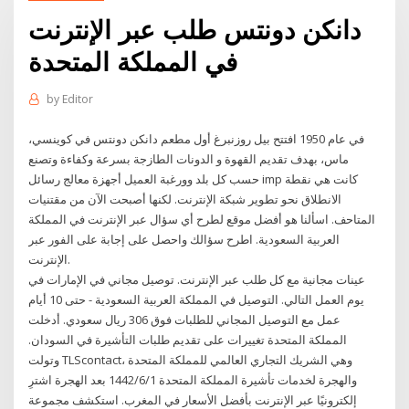
دانكن دونتس طلب عبر الإنترنت
في المملكة المتحدة
by
Editor
في عام 1950 افتتح بيل روزنبرغ أول مطعم دانكن دونتس في كوينسي،
ماس، بهدف تقديم القهوة و الدونات الطازجة بسرعة وكفاءة وتصنع
حسب كل بلد وورغبة العميل أجهزة معالج رسائل imp كانت هي نقطة
الانطلاق نحو تطوير شبكة الإنترنت. لكنها أصبحت الآن من مقتنيات
المتاحف. اسألنا هو أفضل موقع لطرح أي سؤال عبر الإنترنت في المملكة
العربية السعودية. اطرح سؤالك واحصل على إجابة على الفور عبر
الإنترنت.
عينات مجانية مع كل طلب عبر الإنترنت. توصيل مجاني في الإمارات في
يوم العمل التالي. التوصيل في المملكة العربية السعودية - حتى 10 أيام
عمل مع التوصيل المجاني للطلبات فوق 306 ريال سعودي. أدخلت
المملكة المتحدة تغييرات على تقديم طلبات التأشيرة في السودان.
وتولت TLScontact، وهي الشريك التجاري العالمي للمملكة المتحدة
والهجرة لخدمات تأشيرة المملكة المتحدة 1‏‏/6‏‏/1442 بعد الهجرة اشترِ
إلكترونيًا عبر الإنترنت بأفضل الأسعار في المغرب. استكشف مجموعة