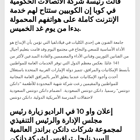
قالت رئيسة شركة الاتصالات الحكومية
في كوبا إن الكوبيين ستتاح لهم خدمة
الإنترنت كاملة على هواتفهم المحمولة
بدءا من يوم غد الخميس.
جامعة الفنون هي إحدى الكليات في فيلادلفيا التي تؤمن بأن الإبداع هو
الأداة الأساسية للسعي والنجاح في مجتمع اليوم وقد قامت بتعليم أجيال
من الفنانين الثوريين وفناني الأداء والمصممين والقادة المبدعين لأكثر من
141 عامًا. بعكس معظم الدول التي توفر الخدمات العامة للمواطنين
بأبسط الإمكانيات والمرافق، تتميز دولة الإمارات العربية المتحدة باستغلال
أحدث وأجود الإمكانيات عندما يتعلق الأمر بالمرافق العامة المجانية
للمواطنين والمقيمين ​​رعت شركة شهية المحدودة للأطعمة "دانكن
دونتس" رسميا. دانكن دونتس السعودية. ​​​ انضمام دانكن دونتس السعودية
لاحتفالات المدرسة الأمريكية الدولية. دانكن دونتس
إعلان واو 10 في الراديو زيارة رئيس
مجلس الإدارة والرئيس التنفيذي
لمجموعة شركات دانكن براندز العالمية
السيد.نايجل ترافيس لشركة دانكن