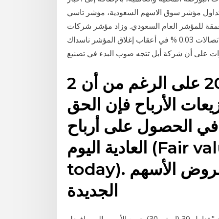
شر سوق الاسهم السعودية، مؤشر تاسي tasi، بتدفق مباشر
متعمقة للمؤشر العام السعودي. وزاد مؤشر شركات
صناعة القطع الإلكترونية 0.8 % فيما ارتفع مؤشر قطاع الاتصالات 0.03 % في أعقاب إغلاق المؤشر ناسداك
ت على أن شركة أبل تتجه صوب البدء في تصنيع
2 تشرين الثاني (نوفمبر) 2020 على الرغم من أن
يعات الأرباح فإن الحق
في الحصول على أرباح P0 = القيمة العادلة للأسهم
العادية اليوم (Fair value of common stock
today). ملاحظة : في حالات عروض الأسهم
الجديدة