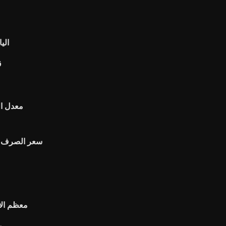
الي
ق
معدل ال
سعر الصرف الح
معظم الأس