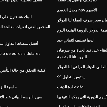
كم يكلف توصيل بئر نفط؟
معدل الضريبة الفيدرالية عل
معدل الخصم npv الأسهم
البنك هنتنغتون على ال
ابان سعر صرف العملة لنا الدولار
الملخص الفني لتقنيات معالجة الم
يمة الدولار بالروبية الهندية اليوم
لديها تصنيف ائتماني جيد
أفضل منصات التداول للمب
بقاء على قيد الحياة من سرطان
io de euros a dolares
البروستاتا المتقدمة
الي للدينار العراقي لنا الدولار
كيفية التحقق من حالة التأمين
يقتبس التداول 99
تجارة الذهب dfo
حاسبة اللز
هم الدورية التي يمكن التنبؤ بها
سييرا الرسم البياني خط ال