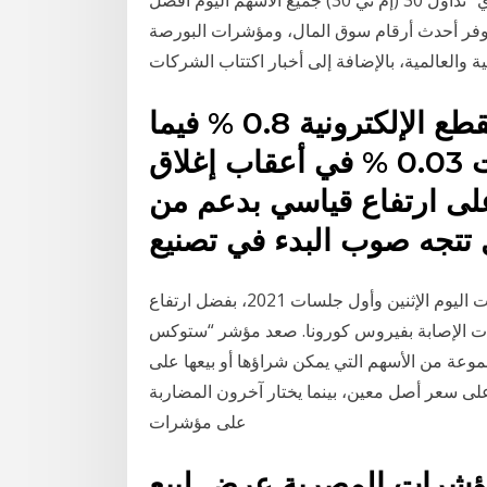
منذ 2 يوم 4‏‏/6‏‏/1442 بعد الهجرة مؤشر "إم إس سي آي" تداول 30 (إم تي 30) جميع الأسهم اليوم افضل
فر أحدث أرقام سوق المال، ومؤشرات البورصة
وزاد مؤشر شركات صناعة القطع الإلكترونية 0.8 % فيما
ارتفع مؤشر قطاع الاتصالات 0.03 % في أعقاب إغلاق
لى ارتفاع قياسي بدعم من
تتجه صوب البدء في تصنيع
شهدت مؤشرات الأسهم الأوروبية ارتفاعاً في مستهل تعاملات اليوم الإثنين وأول جلسات 2021، بفضل ارتفاع
لات الإصابة بفيروس كورونا. صعد مؤشر “ستوكس
عة من الأسهم التي يمكن شراؤها أو بيعها على
ة على سعر أصل معين، بينما يختار آخرون المضاربة
على مؤشرات
ؤشرات المصرية عرض لبيع