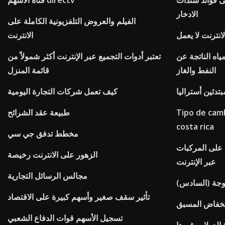
ى فوائد سندات
قناة الأسهم directv
الادخار
الفيلم والعروض التلفزيونية الكاملة على
انترنت لا يعمل
الانترنت
ياه الناتجة عن
تعتبر أدوات التجميع عبر الإنترنت أكثر شمولاً من
النفط والغاز
قائمة المنزل
تدئين أستراليا
كيف تعمل شركات التجارة اليومية
Tipo de camb
طبيعة عقد الشرائح
costa rica
مخطط تدفق جي سي
 على المركبات
الزهور على الانترنت رخيصة
عبر الإنترنت
مجالس الرسائل التجارية
وجة (السادس)
تأثير سقف صغير وأسهم كبيرة على الاقتصاد
انخفاض المسبق
تسجيل الأسهم قوات الدفاع الشعبي