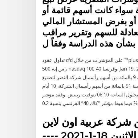
سواء كانت أسهم قائمة أو
أو بغرض المستشار المالي
لعادلة للسهم وتقرير مراقب
بشأن هذه الدراسة وفقاً ل
تداول عقود cfd على المؤشرات من خلال ™plus500. تداول أشهر المؤشرات حول العالم. عقود cfd على يو
إس إيه 500، nasdaq 100 وفرنسا 40. Jan 19, 2021 · القاهرة - مباشر: قالت البورصة المصرية، إن فترة
سريان العرض المقدم لشراء عدد 7.07 مليون سهم بنسبة 9 بالمائة من أسهم رأسمال شركة النصر لتصنيع
الحاصلات الزراعية وبحد أدنى للتنفيذ نسبة 51 بالمائة من أسهم رأسمال الشركة، 10 أيام Jan 11, 2021 ·
وهبط مؤشر “ستوكس 600” للأسهم الأوروبية بنسبة 0.1% بحلول الساعة 08:10 بتوقيت رينتش. وفقد مؤشر
ن شركة عربية اون لاين
لتداول الاوراق المالية اليوم الاثنين 18-1-2021 ----