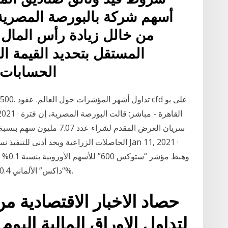
أسهم شركة بالبورصة المصرية 
من خالل زيادة رأس المال 
المستقل بتحديد القيمة ا
الحسابات 
“داكس” الألماني 0.4% فيما هبط مؤشر “كاك 40” الفرنسي بنسبة 0.2%.
حصاد الاخبار الاقتصادية م