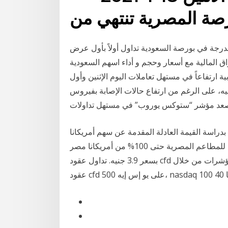
درجة في بورصة السعودية تداول أولاً بأول عرض
 المالية مع أسعار وحجم و أداء اسهم السعودية
رتفاعاً في مستهل تعاملات اليوم الإثنين وأول
الترفيه، على الرغم من ارتفاع حالات الإصابة بفيروس
صعد مؤشر “ستوكس يوروب” في مستهل تداولات
بدراسة القيمة العادلة المقدمة عن سهم أمريكانا
مصر في إطار عرض الشراء المقدم من أمريكانا القابضة للمطاعم المصرية حتى 100% من أمريكانا مصر
بسعر 3.9 جنيه. تداول عقود cfd على المؤشرات من خلال ™plus500. تداول أشهر المؤشرات حول العالم.