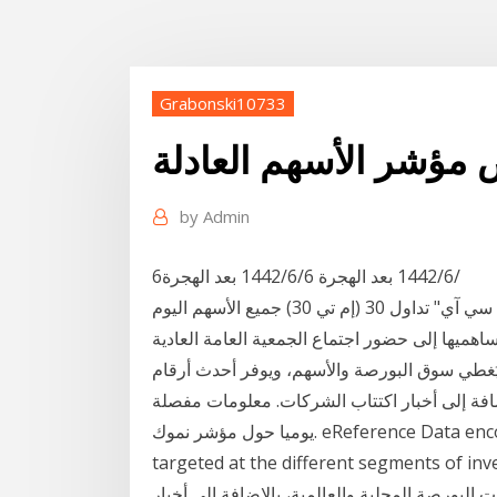
Grabonski10733
مؤشر الأسهم العادلة
by
Admin
6‏‏/6‏‏/1442 بعد الهجرة 6‏‏/6‏‏/1442 بعد الهجرة
عرض جميع صناديق المؤشرات المتداولة مؤشر "إم إس سي آي" تداول 30 (إم تي 30) جميع الأسهم اليوم
هميها إلى حضور اجتماع الجمعية العامة العادية
ع يُغطي سوق البورصة والأسهم، ويوفر أحدث أرقام
افة إلى أخبار اكتتاب الشركات. معلومات مفصلة
يوميا حول مؤشر نموك. eReference Data encompasses a bundle of new financial services
targeted at the different segments مباشر موقع يُغطي سوق
لبورصة المحلية والعالمية، بالإضافة إلى أخبار