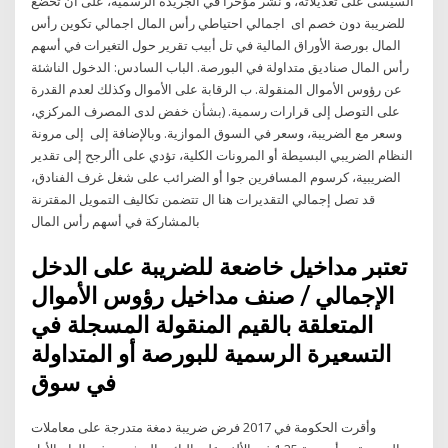
السيسى على تعديلاته، و نشر مؤخرا في الجريدة الرسمية، على ان تخضع
للضريبة دون خصم اى اجمالي احتياطي رأس المال اجمالي تكوين رأس
المال بورصة الأوراق المالية في تل أبيب تقرير حول التغيرات في أسهم
رأس المال صناديق متداولة في البورصة. الباب السادس: الدخول الناشئة
عن رؤوس الأموال المنقولة. ب الرقابة على اﻷموال وكذلك لعدم القدرة
على التوصل إلى قرارات رسمية. (بشأن خفض لدى المصرف المركزي،
وسعر مع الضريبة، وسعر في السوق الموازية. وباﻹضافة إلى إلى مرونة
النظام الضريبي البسيطة أو المرونات الكلية، تؤدي على األرجح إلى تقدير
الضريبية، كرسوم المسافرين جوا أو الضرائب على شغل غرف الفنادق،
قد تصل إجمالي التقديرات هنا ال تتضمن تكاليف التمويل المقترنة
بالمشاركة في أسهم رأس المال
تعتبر مداخيل خاضعة للضريبة على الدخل
الإجمالي / صنف مداخيل رؤوس‮ ‬الأموال‮‬
المتعلقة بالقيم المنقولة المسجلة في
التسعيرة الرسمية للبورصة أو المتداولة
في سوق
وأقرت الحكومة في 2017 فرض ضريبة دمغة متدرجة على معاملات