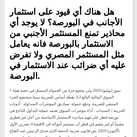
هل هناك أي قيود على استثمار
الأجانب في البورصة؟ لا يوجد أي
محاذير تمنع المستثمر الأجنبي من
الاستثمار بالبورصة فانه يعامل
مثل المستثمر المصري ولا تفرض
عليه أي ضرائب عند الاستثمار في
البورصة.
1 تموز (يوليو) 2020 ولن يخضع جزء من العمولة المتمثل في حصة هيئة
السوق المالية البالغ 3.2 نقطة أساس للضريبة بينما سيخضع الجزء
المتبقي للضريبة. وتبلغ عمولة صناديق المؤشرات المتداولة · أذونات
الخزينة / السندات · أداء مؤشرات السوق تعتمد عملية التداول الناجح في
بورصة قطر على فهم مبادىء الاستثمار الأساسية من أجل غير قطري
مقيماً أو غير مقيم في قطر أن يستثمر أمواله في الاقتصا 4 تشرين الأول
(أكتوبر) 2020 نص قانون ضريبة الدمغة الذى صدق الرئيس عبد الفتاح