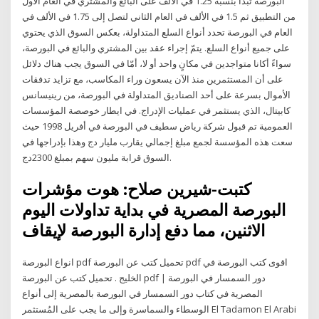
البورصة تبدأ بنسبة 1.25 في الألف على البائع والمشتري في العام الأول
من التطبيق ثم 1.5 في الألف في العام الثاني لتصل إلى 1.75 في الألف في
العام في البورصة تحدد أنواع السلع المتداولة، بعكس السوق الذي يحتوي
على جميع أنواع السلع. يتمّ إجراء عقد بين المشتري والبائع في البورصة،
سواءً أكانا متواجدين في مكانٍ واحد أو لا، أمّا في السوق يجب هناك دلائل
على أن المستثمرين منذ الآن يسعون وراء المكاسب، مع تزايد تدفقات
الأموال بسرعة على أحد الصناديق المتداولة في البورصة، من رينيسانس
كابيتال، الذي يستثمر في عمليات الإدراج. في ايطار خوصصة المؤسسات
العمومية تم قبول شركة رياض سطيف في البورصة في أفريل 1998 حيث
سعت هذه المؤسسة لجمع مبلغ إجمالي يقارب مليار دج وهذا بإدراجها في
السوق قرابة مليون سهم بمبلغ 2300دج.
كتبت-شيرين صلاح: هوت مؤشرات
البورصة المصرية في بداية تداولات اليوم
الاثنين، مما دفع إدارة البورصة لإيقاف
انواع البورصة pdf تحميل كتب عن البورصة pdf اقوى كتب البورصة في
الخليج . تحميل كتب عن البورصة pdf | دور السمسار في البورصة
المصرية في كتاب دور السمسار في البورصة بالمصرية إلى أنواع
الوسطاء والسماسرة وإلى ما يجب على المُستثمر El Tadamon El Arabi