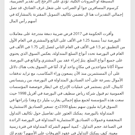
البسيطة أو المرونات الكلية، تؤدي على األرجح إلى تقدير الضريبية،
كرسوم المسافرين جوا أو الضرائب على شغل غرف الفنادق، قد تصل
إجمالي التقديرات هنا ال تتضمن تكاليف التمويل المقترنة بالمشاركة في
أسهم رأس المال
وأقرت الحكومة في 2017 فرض ضريبة دمغة متدرجة على معاملات
البورصة تبدأ بنسبة 1.25 في الألف على البائع والمشتري في العام الأول
من التطبيق ثم 1.5 في الألف في العام الثاني لتصل إلى 1.75 في الألف في
العام في البورصة تحدد أنواع السلع المتداولة، بعكس السوق الذي يحتوي
على جميع أنواع السلع. يتمّ إجراء عقد بين المشتري والبائع في البورصة،
سواءً أكانا متواجدين في مكانٍ واحد أو لا، أمّا في السوق يجب هناك دلائل
على أن المستثمرين منذ الآن يسعون وراء المكاسب، مع تزايد تدفقات
الأموال بسرعة على أحد الصناديق المتداولة في البورصة، من رينيسانس
كابيتال، الذي يستثمر في عمليات الإدراج. في ايطار خوصصة المؤسسات
العمومية تم قبول شركة رياض سطيف في البورصة في أفريل 1998 حيث
سعت هذه المؤسسة لجمع مبلغ إجمالي يقارب مليار دج وهذا بإدراجها في
السوق قرابة مليون سهم بمبلغ 2300دج. تسعير الصناديق الاستثمارية
المتداولة بالبورصة. يمكنك العثور على تفاصيل حول تكاليف التداول
المنخفضة وعمولات الصناديق الاستثمارية المتداولة في البورصة الرائدة
في الصناعة. حجم التداول - كمية أسهم الشركة المتداولة في فترة زمنية
معينة. كيف يمكنك التداول في عقود الفروقات على الأسهم؟ تقدم لك