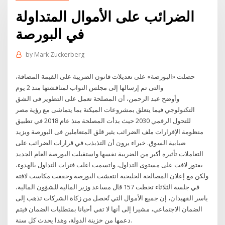
الضرائب على الأموال المتداولة
في البورصة
by
Mark Zuckerberg
حصلت «البورصة» على تعديلات قانون الضريبة على القيمة المضافة،
والتى تم إرسالها إلى مجلس النواب لمناقشتها منذ 2 يوم
وأوضح عبد الرحمن، أن المصلحة تعمل على التطوير فى الشق
التكنولوجي فيما يتعلق بمشروعات الميكنة بما يتماشى مع رؤية مصر
للتحول الرقمي 2030 حيث بدأت المصلحة منذ عام 2018 في تطبيق
منظومة الإقرارات ملف الضرائب يثير قلق المتعاملين فى البورصة ويزيد
ضبابية السوق. خبراء يرون أن التذبذب في قرارات الضرائب على
التعاملات تأثيره أكبر من الضريبة نفسها واستقبلت البورصة العام الجديد
بفتور لافت على مستوى التداول، واتسمت اغلب فترات التداول بالهدوء،
ولكن مع إعلان المصالحة الخليجية انتعشت البورصة وحققت مكاسب لافتة
في جلسة الثلاثاء تخطت 157 قال مساعد وزير المالية للشؤون المالية،
ياسر القهيدان، إن جميع الأموال التي تُحصل من زكاة الشركات تذهب إلى
الضمان الاجتماعي، مشيرا إلى أنها لا تفي أحيانا بمتطلبات الضمان فيتم
دعمها من خزينة الدولة، وهذا يحدث كل سنة.