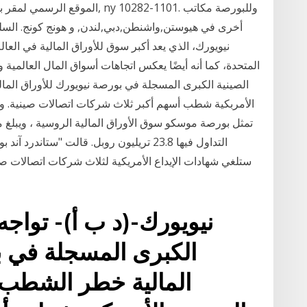
الموقع الرسمي لمقر بورصة نيويور
أخرى في هيوستن,واشنطن,دبي,لندن, و هونج كونج. السلع 
نيويورك، الذي يعد أكبر سوق للأوراق المالية في العالم
المتحدة، كما أنه أيضًا يعكس اتجاهات أسواق المال العالمية و
الصينية الكبرى المسجلة في بورصة نيويورك للأوراق الم
الأمربكية شطب أسهم أكبر ثلاث شركات اتصالات صينية. ومن بي
التداول فيها 23.8 تريليون روبل. قالت "ستا
ستلغي شهادات الإيداع الأمريكية لثلاث شركات اتصالات صين
نيويورك-(د ب أ)- تواج
الكبرى المسجلة في ب
المالية خطر الشطب 