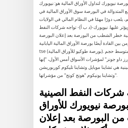
ك لتداول الأوراق المالية هو: نيويورك, ny 10282-1101. وللبورصة مكاتب
المتدوالة في البورصة سوق الأوراق المالية في
، يلعب دورًا مهمًا في النظام المالي في الولايات
يؤثر عليها. نيويورك-(د ب أ)- تواجه شركات النفط
الية خطر الشطب من البورصة بعد إعلان البورصة
ن القادة أيضًا بورصة الأوراق المالية اليابانية
tse (بورصة طوكيو للأوراق المالية). تمثل بورصة موسكو سوق الأوراق المالية الروسية ، ويبلغ متوسط حجم
ندرد آند بورز داو جونز" لمؤشرات الأسواق أمس الأول، "إنها
ية هي تشاينا موبايل وتشاينا تليكوم كوربوريشن
وتشاينا يونيكوم "هونج كونج" من مؤشراتها".
ه شركات النفط الصينية
ورصة نيويورك للأوراق
من البورصة بعد إعلان