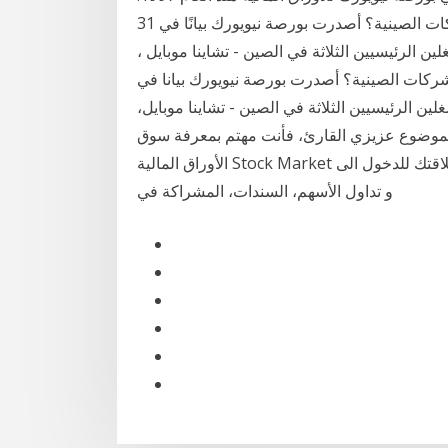
تعليق: ما وراء قرار بورصة نيويورك إلغاء شطب الشركات الصينية؟ أصدرت بورصة نيويورك بيانًا في 31
لمشغلين الرئيسيين الثلاثة في الصين - تشاينا موبايل ،
لشركات الصينية؟ أصدرت بورصة نيويورك بيانا في
 المشغلين الرئيسيين الثلاثة في الصين - تشاينا موبايل،
ا الموضوع عزيزي القارئ، فأنت مهتم بمعرفة سوق
الأوراق المالية Stock Market وجوهره و كيف يعمل، و قد تكون هذه انطلاقتك للدخول الى Stock Market،
و تداول الأسهم، السندات، المشراكة في