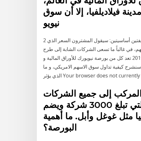
للأوراق المالية في العالم،
ينة فيلاديلفيا، إلا أن سوق
نيويو
2 أيار (مايو) 2020 تقوم بورصة نيويورك للاوراق المالية بوظيفتين أساسيتين: سيقول المشترون السعر الذي
هم، في غالباً ما تسعى الشركات الشابة إلى طرح
عروضها العامة الأولية في بورصة نيويو 11 أيلول (سبتمبر) 2019 تعد كل من بورصة نيويورك للأوراق المالية و
 سنشرح كيفية تداول سوق الاسهم الامريكي، و ما
Your browser does not currently recogn
المركب إلى جميع الشركات
المدرجة في بورصة نيويورك والتي تبلغ 3000 شركة ويضم
ا مثل غوغل وأبل. ما أهمية
البورصة؟