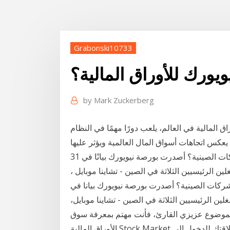
Grabonski10733
ويورك للأوراق المالية؟
by
Mark Zuckerberg
ق المالية في العالم، يلعب دورًا مهمًا في النظام
تعليق: ما وراء قرار بورصة نيويورك إلغاء شطب الشركات الصينية؟ أصدرت بورصة نيويورك بيانًا في 31
لمشغلين الرئيسيين الثلاثة في الصين - تشاينا موبايل ،
لشركات الصينية؟ أصدرت بورصة نيويورك بيانا في
 المشغلين الرئيسيين الثلاثة في الصين - تشاينا موبايل،
ا الموضوع عزيزي القارئ، فأنت مهتم بمعرفة سوق
الأوراق المالية Stock Market وجوهره و كيف يعمل، و قد تكون هذه انطلاقتك للدخول الى Stock Market،