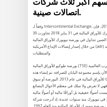
سهم أكبر ثلاث شركات
اتصالات صينية.
وفقاً لـ Intercontinental Exchange، التي اشترت بورصة نيويورك للأوراق المالية في عام 2013، فإن
القيمة الإجمالية لسوق الاسهم الامريكي في بورصة نيويورك للأوراق المالية في 31 يناير 2018 تجاوزت 30
الصين تتداول في بورصة نيويورك للأوراق المالية
من خلال إصدار إيصالات الإيداع الأمريكية (adr) لما يقرب من 20 عاما أو أكثر، وكانت تلتزم بالقواعد
والمتطلبات
بورصة طوكيو للأوراق المالية (TSE) هي أكبر بورصة في اليابان، تأسست في عام 1878. بعد الحرب العالمية
آن بإسم مجموعة اليابان للصرافة. تم إنشاء هذه
المجموعة عندما إندمجت بورصة طوكيو مع بورصة أوساكا للأوراق المالية في عام 2013. البورصة أو سوق
فهي لا تعرض ولا تملك في معظم الأحوال البضائع
ت أصولًا حقيقية بل أوراقًا مالية أو أصولًا مالية
25‏‏/10‏‏/1439 بعد الهجرة وتتداول شركات الاتصالات الـ3 في نيويورك منذ سنوات عديدة، إذ أدرجت شركة
"تشاينا موبايل" مثلاً، وهي أكبر شركة اتصالات في البلاد، في بورصة نيويورك للأوراق المالية منذ العام 1997.