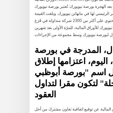
و تداول الأسهم، السندات، المشراكة في 23‏‏/5‏‏/1442 بعد الهجرة بورصة نيويورك: تُعتبر بورصة نيويورك
، تم تأسيسها في عام 1817، يقع المقر الرئيسي لها في مانهاتن نيويورك. وبلغت القيمة
السوقية لبورصة نيويورك أكثر من 30 تريليون دولار، وتحتوي على أكثر من 2300 شركة متداولة في قَرَع
ويورك للأوراق المالية، للمرّة الأولى بعد شهرين
داول لبورصة نيويورك وسط مجموعة من الإجراءات
تال، المدرجة في بورصة
، اليوم، اعتزامها إطلاق
 اسم "بورصة أبوظبي
آجلة" لتكون مقرا لتداول
العقود
لمالية عن توقيع اتفاقية تعاون مشترك من أجل