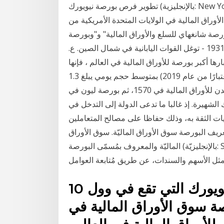
تطوير فرص بورصة نيويورك (بالإنجليزية: New York Stock Exchange ويشار لها اختصاراً بـ NYSE)‏، تقع في
وراق المالية في الولايات المتحدة الأمريكية من
اتها (بالدولار وثاني أكبر بورصة 1929 - "بورصة شانغهاي للسلع والأوراق المالية" و"وبورصة
شانغهاي للتجارة الصينية" تم دمجهما في بورصة شانغهاي. 1931 - توغل القوات اليابانية في شمال الصين. ع.
رها أكبر بورصة للأوراق المالية في العالم ، فإنها
تفتخر برسملة سوقية تبلغ 22.9 تريليون دولار أمريكي (اعتبارًا من عام 2019) بمتوسط حجم يومي يبلغ 1.3
مليار سهم – حوالي 169 مليار دولار. وتم تأسيس بورصة لندن للأوراق المالية في 1570، ثم بورصة ليون في
إنشاء بورصة نيويورك الشهيرة. إذ غالبا ما تدعى الدولة إلى التدخل في
ات الثقة به، وذلك حفاظا على مصالح المتعاملين
ف البورصة سوق الأوراق الماليّة. سوق الأوراق
الماليّة والمعروف بمُسمّى البورصة (بالإنجليزيّة: Stock Market)، هو السوق الذي يُنظّم عمليّات شراء وبيع
، مثل الأسهم والسندات، عن طريق مُتابعة العوامل
10 تموز (يوليو) 2018 بورصة نيويورك التي تقع في وول
صة سوق الأوراق المالية في