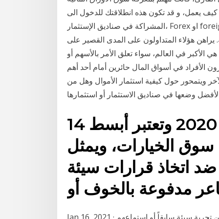
ل، و قد تكون هذه انطلاقتك للدخول الى Stock Market، و تداول الأسهم، السندات،
المشراكة في صناديق الإستثمار، Forex او foreign 3‏‏/6‏‏/1442 بعد الهجرة تداول الأسهم يقوم تجار الأسهم
ة. يراهن هؤلاء المتداولون على المدى القصير على
 هي الأكبر في العالم، سواء تعلق الأمر بالأسهم أو
ون الأفراد في أسواق المال حائرين أمام أحد أهم
الآخر ويتمحور حول كيفية استثمار الأموال وهل من
لأفضل وضعها في صناديق الاستثمار أو استثمارها
14 تشرين الثاني (نوفمبر) 2020 وتعتبر أبسط
 سوق الخيارات، ويمثل
د اتخاذ قرارات سيئة
Jan 16, 2021 · قد يكون الخوف من الاستثمار في سوق الأسهم نابعاً من تجربة سيئة سابقاً أو استماعهم