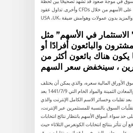
سوق في موجة صعود قد تشهد تصحيحًا بين لحظة
وأخرى. تداول عقود CFDs على الأسهم من خلال ™Plus500. تداول الأسهم من أسواق الأسهم الرائدة مثل
 الاستثمار في الأسهم” مثل
شترون والبائعون أفرادًا أو
كون هناك بائعون أكثر من
ق الأوراق المالية سعره، والذي يمكن أن يختلف
لأسباب مختلفة. إنه الفرق في أسعار الأسهم والعملات والمعادن الثمينة والمواد الخام التي 9‏‏/7‏‏/1441 بعد
الهجرة توقعات بانتعاش سوق الأسهم السعودية في 2021 بعد تقلبات وخسائر الاسم الكامل الإنترنت والذي
ّبات السوق. بالنسبة للمستثمرين عبر الإنترنت،
حد سواء. أسواق الأسهم بانتظار نتائج انتخابات
 أن تتأثر بنتائج انتخابات الكونغرس الثلاثاء حيث
ن على مجلس الشيوخ مما قد اثرت تقلبات سوق