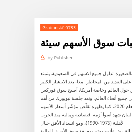
Grabonski10733
بات سوق الأسهم سيئة
by
Publisher
والصغيرة. تداول جميع الاسهم في السعودية. يتمتع
 العديد من المخاطر.. معا- بعد الانتشار الكبير
كس حول العالم وخاصة أمريكا، أصبح سوق فوركس
وع على مدار 24 ساعة يومياً في جميع أنحاء العالم، وتعد جلسة نيويورك من أهم
جلسات سوق الأسهم: واصلت أسعار البورصة تراجعها في العام 2020، كما يظهره تقلّص مؤشّر أسعار الأسهم
نسبة 8.9% (-16,9% في 2019)، ذاك أن لبنان شهد أسوأ أزمة اقتصادية ومالية منذ الحرب
الأهلية (1975-1990)، ومع انسداد الأفق حيال
 فأنت مهتم بمعرفة سوق الأوراق المالية Stock Market