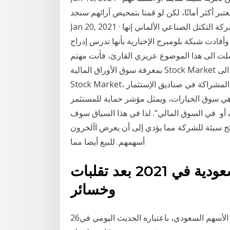
تبر أكثر أمانًا، لكن لو قمنا بتمحيص آرائهم سنجد
Jan 20, 2021 · وارتفع سهم سيسن كروب بنسبة 7 ٪ بعد أن قالت شركة التكتل الصناعي الألماني إنها
أفادت شبكة بلومبرج الإخبارية بأنها تدرس إدراج
لت الى هذا الموضوع عزيزي القارئ، فأنت مهتم
بمعرفة سوق الأوراق المالية Stock Market وجوهره و كيف يعمل، و قد تكون هذه انطلاقتك للدخول الى
Stock Market، و تداول الأسهم، السندات، المشراكة في صناديق الإستثمار، Forex او foreign 14 تشرين
تبع التقلبات هي سوق الخيارات، ويمثل مؤشر حماية للمستثمر
أو في السوق المالي“. لذا في هذا السياق سوف
ائج سيئة للشركة مما يؤدي إلى أن يعرض اآلخرون
أسهمهم. للبيع أيضا مما
توقعات بانتعاش سوق الأسهم السعودية في 2021 بعد تقلبات
وخسائر
26‏‏/5‏‏/1442 بعد الهجرة على غير العادة اليوم المقال عن سوق الأسهم السعودي، باعتباره الحديث اليومي في